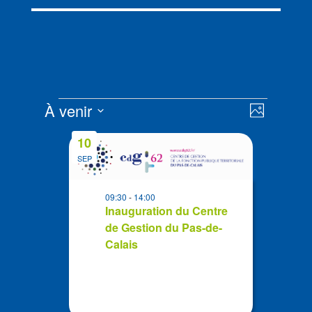
Évènements
Navigat
Navigat
À venir
Photo
de
par
Sélectionnez
vues
List
consult
10
la
Évènem
of
SEP
date
events
in
09:30
-
14:00
Photo
Inauguration du Centre
de Gestion du Pas-de-
View
Calais