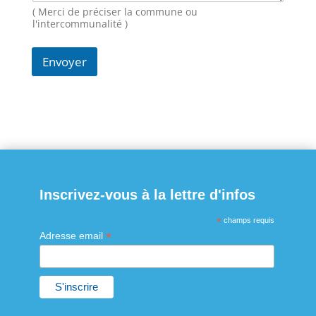
g
( Merci de préciser la commune ou
e
l'intercommunalité )
Envoyer
Inscrivez-vous à la lettre d'infos
*
champs requis
*
Adresse email