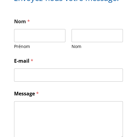
Nom
*
Prénom
Nom
E
E-mail
*
-
m
a
i
l
N
Message
*
o
m
M
e
s
s
a