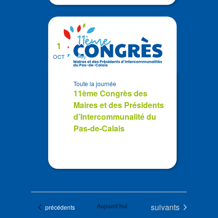
1
OCT
Toute la journée
11ème Congrès des
Maires et des Présidents
d’Intercommunalité du
Pas-de-Calais
Évènements
Aujourd’hui
suivants
Évènements
précédents