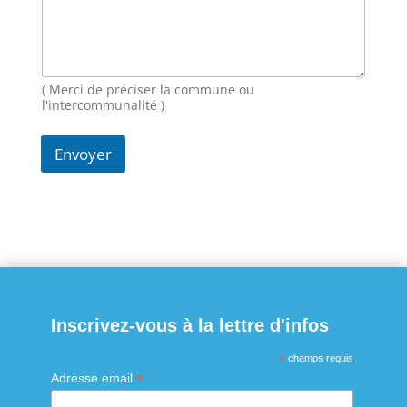
a
i
l
N
o
( Merci de préciser la commune ou
m
l'intercommunalité )
Envoyer
Inscrivez-vous à la lettre d'infos
*
champs requis
*
Adresse email