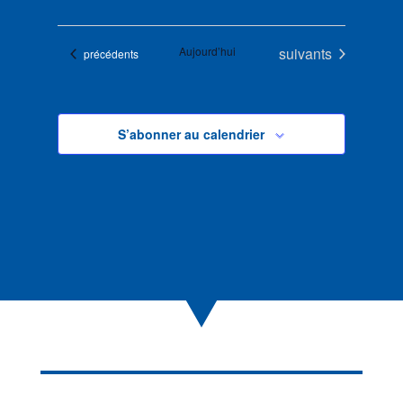
Évènements
Aujourd’hui
suivants
Évènements
précédents
S’abonner au calendrier