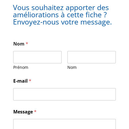
Vous souhaitez apporter des
améliorations à cette fiche ?
Envoyez-nous votre message.
Nom
*
Prénom
Nom
M
E-mail
*
e
s
s
a
g
e
Message
*
E
-
m