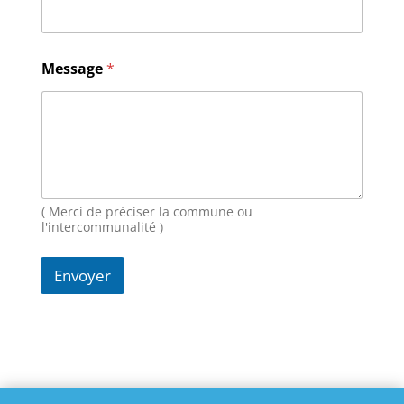
N
Message
*
o
m
M
e
s
s
a
g
e
( Merci de préciser la commune ou
E
l'intercommunalité )
-
m
Envoyer
a
i
l