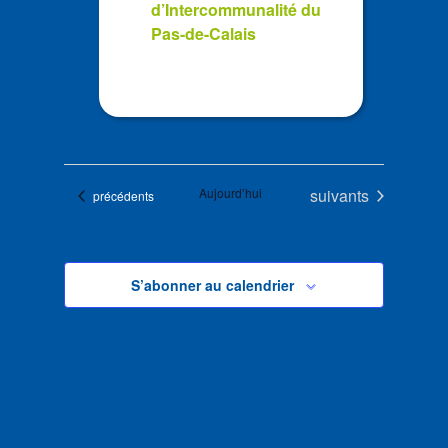
d’Intercommunalité du
Pas-de-Calais
Évènements
Aujourd’hui
suivants
Évènements
précédents
S’abonner au calendrier