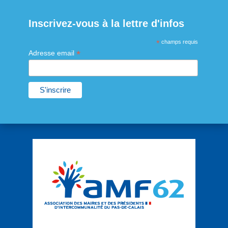
Inscrivez-vous à la lettre d'infos
*
champs requis
*
Adresse email