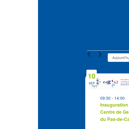
Évènement
Aujourd’hu
10
List
of
SEP
events
in
09:30
-
14:00
Inauguration
Photo
Centre de Ge
View
du Pas-de-Ca