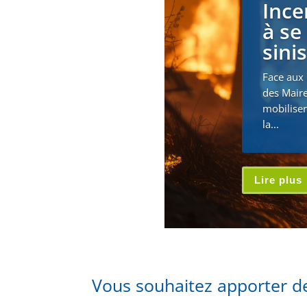
Ince
à se
sini
Face aux 
des Maire
mobiliser
la...
Lire plus
Vous souhaitez apporter de