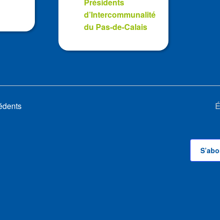
Présidents
d’Intercommunalité
du Pas-de-Calais
édents
É
S’abo