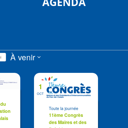
AGENDA
s
À venir
i
Sélectionnez
la
date
1
OCT
 du
Toute la journée
stion
11ème Congrès
lais
des Maires et des