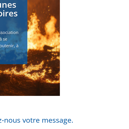
unes
oires
ssociation
à se
outenir, à
ez-nous votre message.