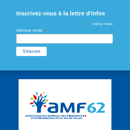
Inscrivez-vous à la lettre d'infos
*
champs requis
*
Adresse email