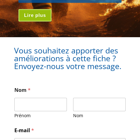
Lire plus
Vous souhaitez apporter des
améliorations à cette fiche ?
Envoyez-nous votre message.
Nom
*
Prénom
Nom
M
E-mail
*
e
s