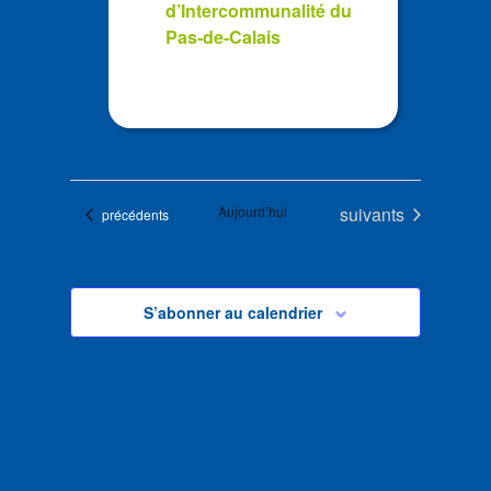
d’Intercommunalité du
Pas-de-Calais
Évènements
Aujourd’hui
suivants
Évènements
précédents
S’abonner au calendrier