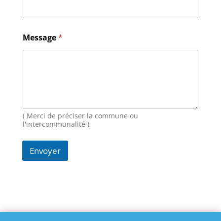
s
a
g
e
Message
*
N
o
m
E
-
m
a
i
( Merci de préciser la commune ou
l
l'intercommunalité )
Envoyer