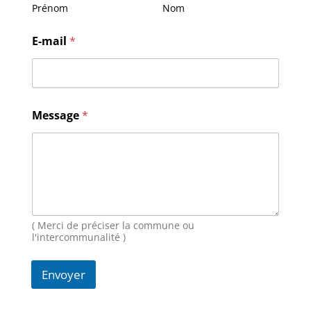
Prénom
Nom
E
E-mail
*
-
m
a
i
l
N
Message
*
o
m
M
e
s
s
a
g
( Merci de préciser la commune ou
e
l'intercommunalité )
Envoyer