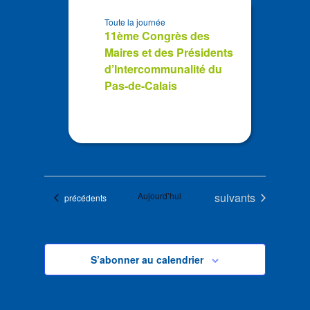
Toute la journée
11ème Congrès des
Maires et des Présidents
d’Intercommunalité du
Pas-de-Calais
Évènements
Aujourd’hui
suivants
Évènements
précédents
S’abonner au calendrier