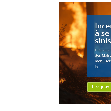
Ince
à se
sini
Face aux 
des Maire
mobiliser
la...
Lire plus