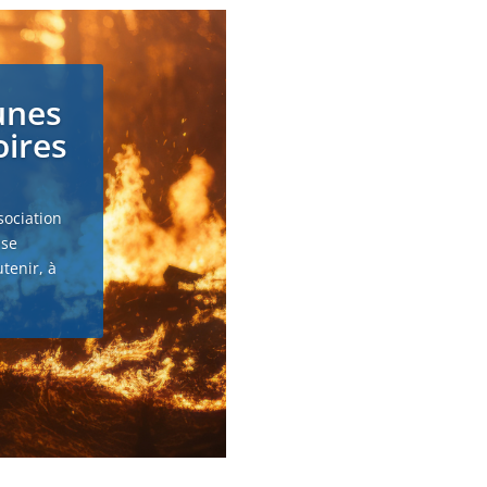
unes
oires
sociation
 se
tenir, à