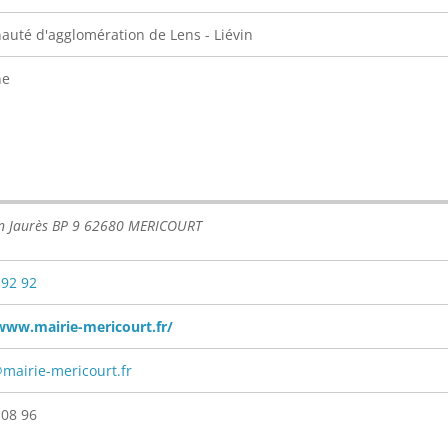
té d'agglomération de Lens - Liévin
ne
an Jaurès BP 9 62680 MERICOURT
 92 92
www.mairie-mericourt.fr/
mairie-mericourt.fr
 08 96