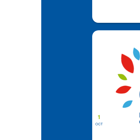
1
OCT