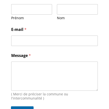
Prénom
Nom
M
E-mail
*
e
s
s
a
g
e
Message
*
N
o
m
E
-
m
a
i
( Merci de préciser la commune ou
l
l'intercommunalité )