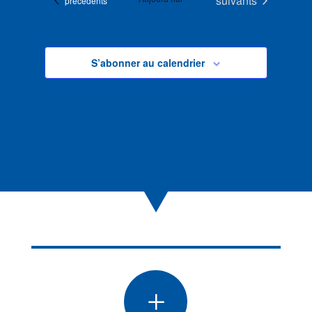
suivants
précédents
S’abonner au calendrier
L