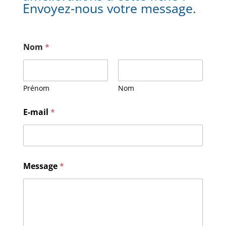
Envoyez-nous votre message.
Nom
*
Prénom
Nom
E-mail
*
E
Message
*
-
m
a
i
l
M
e