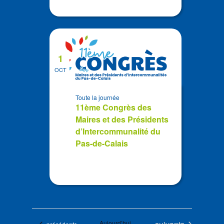
1
OCT
Toute la journée
11ème Congrès des
Maires et des Présidents
d’Intercommunalité du
Pas-de-Calais
Évènements
Aujourd’hui
Évènements