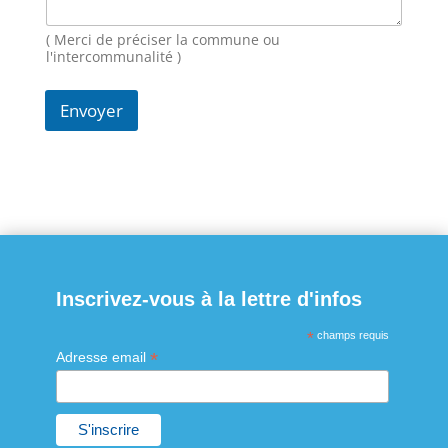
s
s
( Merci de préciser la commune ou
a
l'intercommunalité )
g
e
Envoyer
N
o
m
Inscrivez-vous à la lettre d'infos
*
champs requis
*
Adresse email