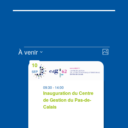
Évènements
Navigat
Navigat
À venir
Photo
de
par
Sélectionnez
vues
List
consult
10
la
Évènem
of
SEP
date
events
in
09:30
-
14:00
Photo
Inauguration du Centre
de Gestion du Pas-de-
View
Calais