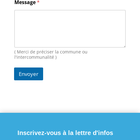
Message
*
i
l
M
e
s
s
a
g
( Merci de préciser la commune ou
e
l'intercommunalité )
Envoyer
Inscrivez-vous à la lettre d'infos