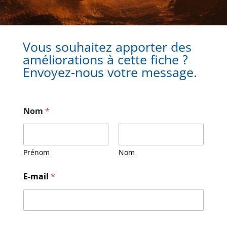
Vous souhaitez apporter des
améliorations à cette fiche ?
Envoyez-nous votre message.
Nom
*
Prénom
Nom
N
E-mail
*
o
m
E
-
m
a