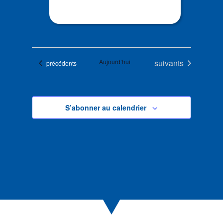
Évènements
Aujourd’hui
suivants
Évènements
précédents
S’abonner au calendrier