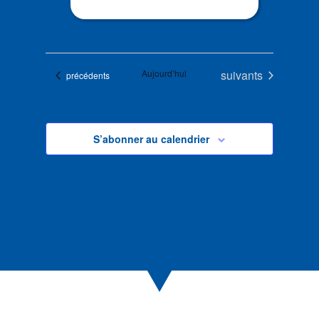
Évènements
Aujourd’hui
suivants
Évènements
précédents
S’abonner au calendrier