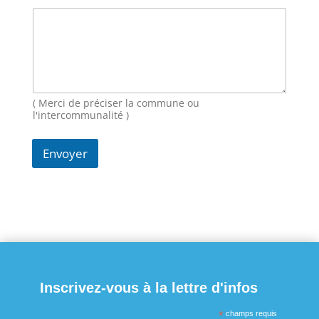
o
m
E
-
m
a
i
( Merci de préciser la commune ou
l
l'intercommunalité )
Envoyer
Inscrivez-vous à la lettre d'infos
*
champs requis