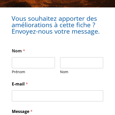
Vous souhaitez apporter des
améliorations à cette fiche ?
Envoyez-nous votre message.
Nom
*
Prénom
Nom
M
E-mail
*
e
s
s
a
g
e
Message
*
N