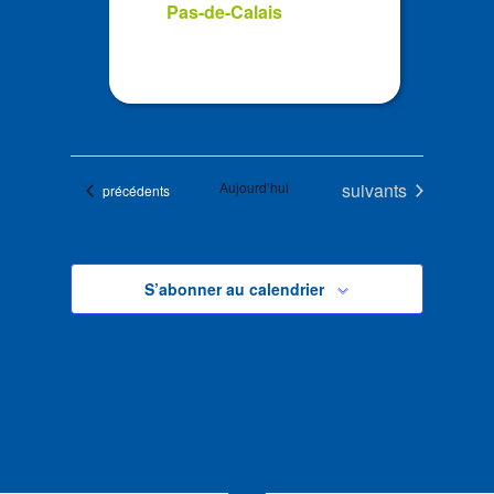
Pas-de-Calais
Évènements
Aujourd’hui
suivants
Évènements
précédents
S’abonner au calendrier