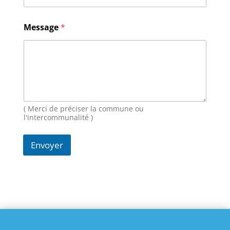
i
l
M
Message
*
e
s
s
a
g
e
N
o
( Merci de préciser la commune ou
m
l'intercommunalité )
Envoyer