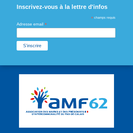
Inscrivez-vous à la lettre d'infos
*
champs requis
*
Adresse email