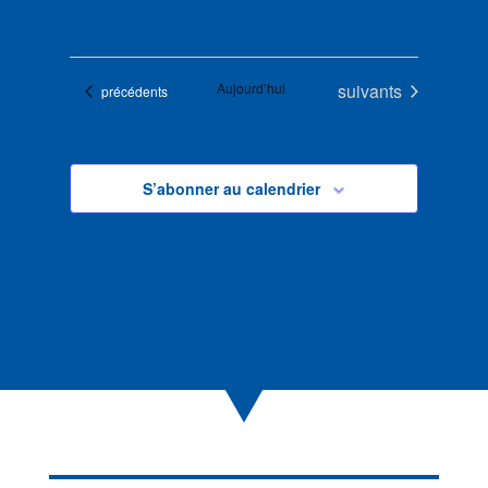
Évènements
Aujourd’hui
suivants
Évènements
précédents
S’abonner au calendrier