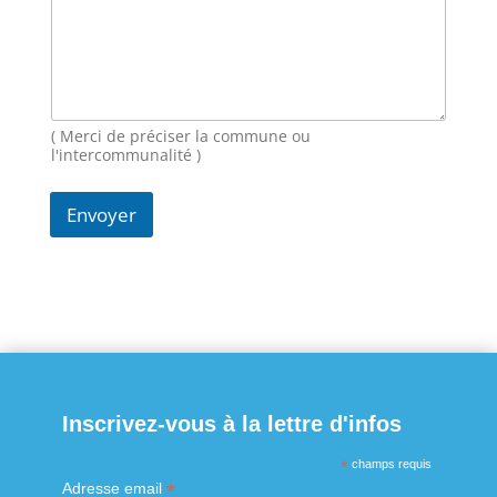
a
i
l
M
e
s
s
( Merci de préciser la commune ou
a
l'intercommunalité )
g
e
Envoyer
N
o
m
Inscrivez-vous à la lettre d'infos
*
champs requis
*
Adresse email