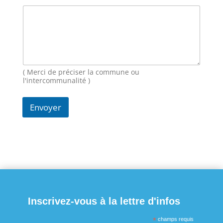
m
a
i
l
N
o
m
M
( Merci de préciser la commune ou
e
l'intercommunalité )
s
s
Envoyer
a
g
e
Inscrivez-vous à la lettre d'infos
*
champs requis