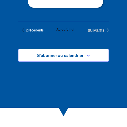
Évènements
Aujourd’hui
suivants
Évènements
précédents
S’abonner au calendrier