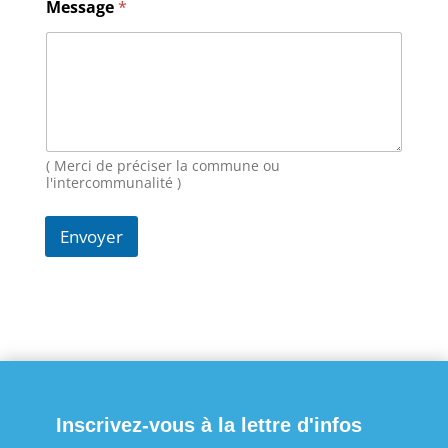
Message
*
o
m
E
-
m
a
i
l
M
( Merci de préciser la commune ou
e
l'intercommunalité )
s
s
Envoyer
a
g
e
Inscrivez-vous à la lettre d'infos