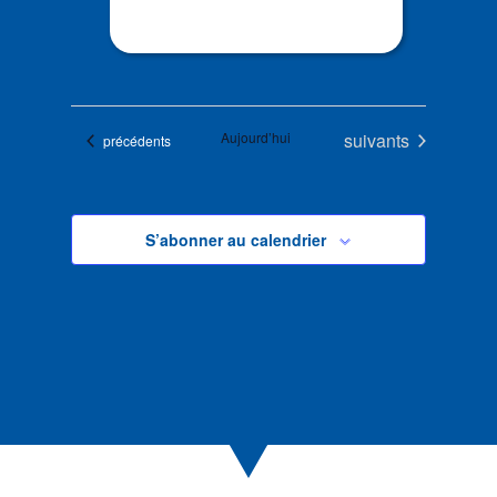
Évènements
Aujourd’hui
suivants
Évènements
précédents
S’abonner au calendrier