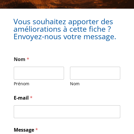
Vous souhaitez apporter des
améliorations à cette fiche ?
Envoyez-nous votre message.
Nom
*
Prénom
Nom
E
E-mail
*
-
m
a
i
l
M
Message
*
e