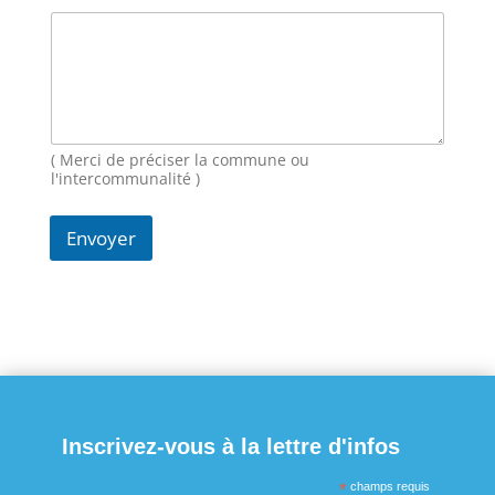
s
s
a
g
e
N
o
( Merci de préciser la commune ou
m
l'intercommunalité )
Envoyer
Inscrivez-vous à la lettre d'infos
*
champs requis