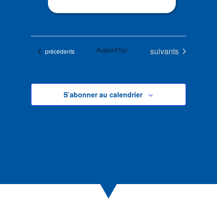
Évènements
Aujourd’hui
suivants
Évènements
précédents
S’abonner au calendrier