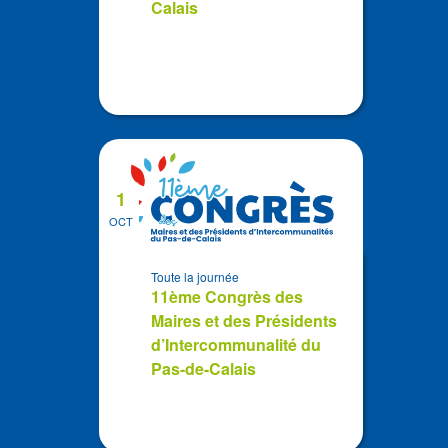
Calais
1
OCT
Toute la journée
11ème Congrès des
Maires et des Présidents
d’Intercommunalité du
Pas-de-Calais