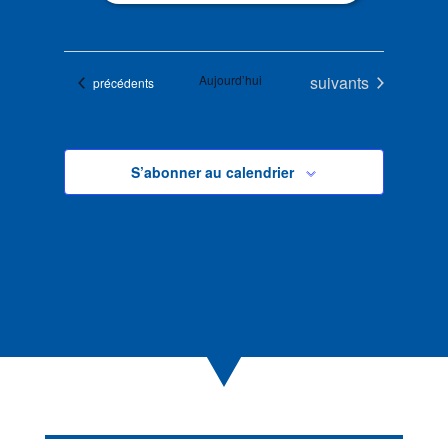
Évènements
Aujourd’hui
suivants
Évènements
précédents
S’abonner au calendrier