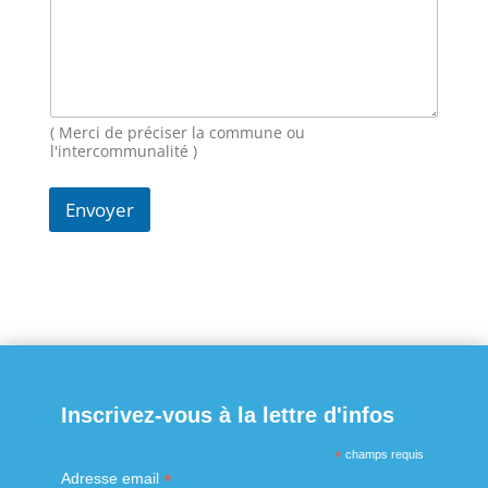
a
i
l
N
o
m
M
( Merci de préciser la commune ou
e
l'intercommunalité )
s
s
Envoyer
a
g
e
Inscrivez-vous à la lettre d'infos
*
champs requis
*
Adresse email