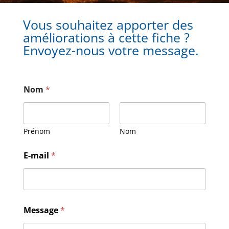
Vous souhaitez apporter des
améliorations à cette fiche ?
Envoyez-nous votre message.
Nom
*
Prénom
Nom
M
E-mail
*
e
s
s
a
g
e
Message
*
N
o