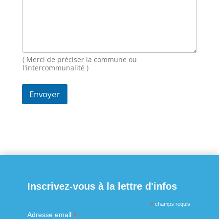
m
N
o
m
( Merci de préciser la commune ou
l'intercommunalité )
Envoyer
Inscrivez-vous à la lettre d'infos
*
champs requis
*
Adresse email