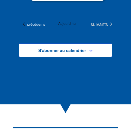
Évènements
Aujourd’hui
suivants
Évènements
précédents
S’abonner au calendrier