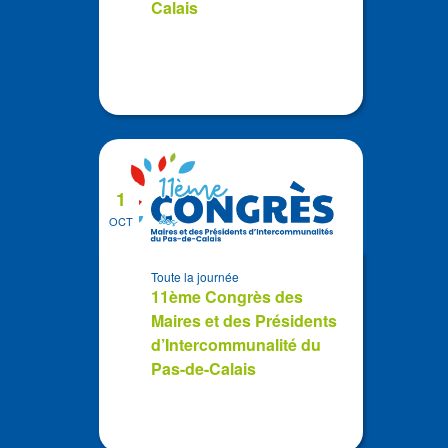
Calais
1
OCT
Toute la journée
11ème Congrès des
Maires et des Présidents
d’Intercommunalité du
Pas-de-Calais