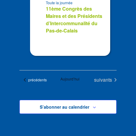
Toute la journée
11ème Congrès des
Maires et des Présidents
d’Intercommunalité du
Pas-de-Calais
Évènements
Aujourd’hui
suivants
Évènements
précédents
S’abonner au calendrier