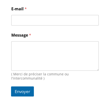
E-mail
*
E
Message
*
-
m
a
i
l
M
e
s
s
( Merci de préciser la commune ou
a
l'intercommunalité )
g
e
Envoyer
N
o
m