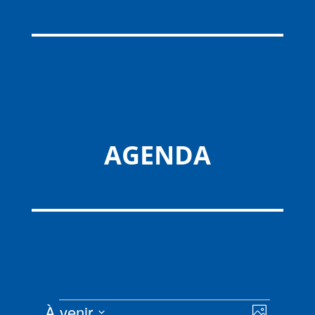
AGENDA
Évènements
Navigat
Navigat
À venir