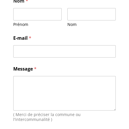
Nom
*
Prénom
Nom
M
E-mail
*
e
s
s
a
g
e
Message
*
N
o
m
E
-
m
a
i
( Merci de préciser la commune ou
l
l'intercommunalité )