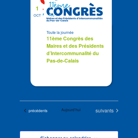
1
OCT
Toute la journée
11ème Congrès des
Maires et des Présidents
d’Intercommunalité du
Pas-de-Calais
Évènements
Aujourd’hui
suivants
Évènements
précédents
S’abonner au calendrier