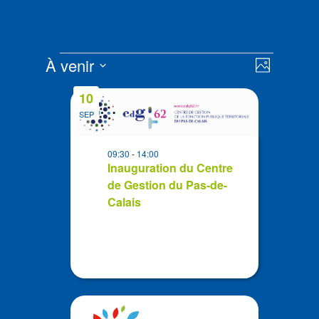
Évènements
Navigat
Navigat
À venir
Photo
de
par
Sélectionnez
vues
List
consult
10
la
Évènem
of
SEP
date
events
in
09:30
-
14:00
Photo
Inauguration du Centre
de Gestion du Pas-de-
View
Calais