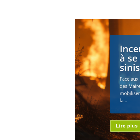
Ince
à se
sini
Face aux 
des Maire
mobiliser
la...
Lire plus