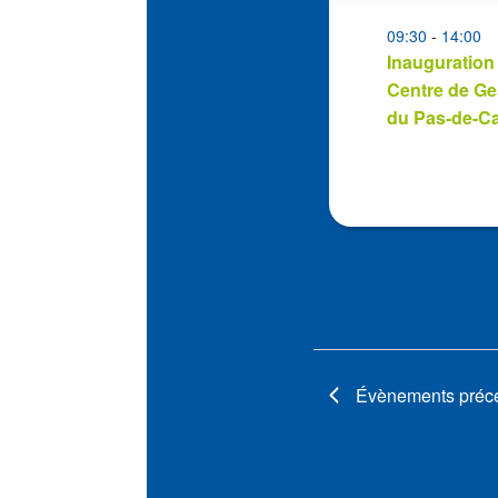
events
in
09:30
-
14:00
Inauguration
Photo
Centre de Ge
View
du Pas-de-Ca
Évènements
préc