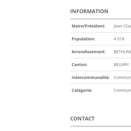
INFORMATION
Maire/Président:
Jean-Cl
Population:
4 018
Arrondissement:
BETHUN
Canton:
BEUVRY
Intercommunalité:
Communa
Catégorie:
Commu
CONTACT