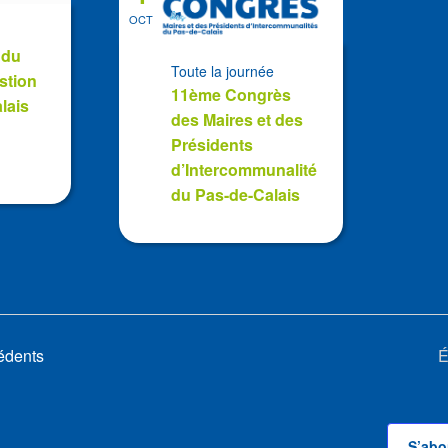
OCT
 du
Toute la journée
stion
11ème Congrès
lais
des Maires et des
Présidents
d’Intercommunalité
du Pas-de-Calais
édents
É
S’abo