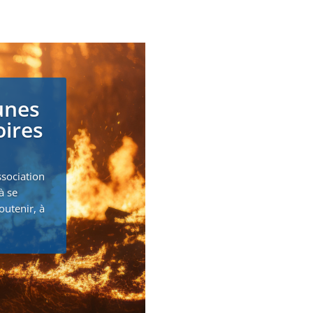
unes
oires
ssociation
à se
outenir, à