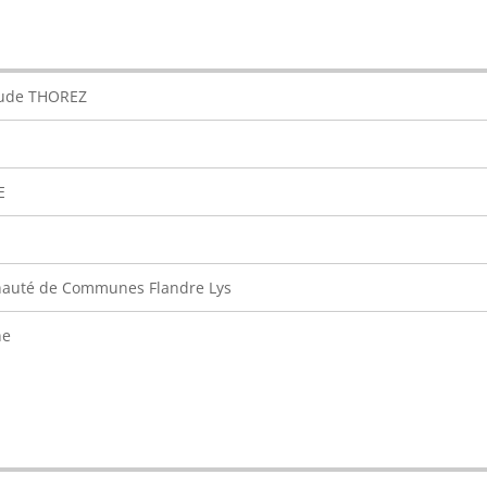
aude THOREZ
E
uté de Communes Flandre Lys
ne