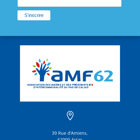

39 Rue d’Amiens,
62000 Arras