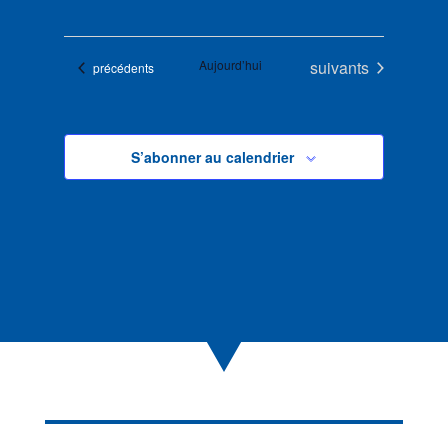
Évènements
Aujourd’hui
suivants
Évènements
précédents
S’abonner au calendrier