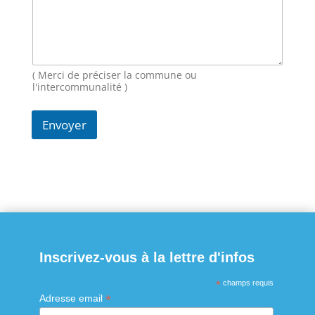
a
g
e
M
e
s
( Merci de préciser la commune ou
s
l'intercommunalité )
a
g
Envoyer
e
E
-
m
a
i
l
Inscrivez-vous à la lettre d'infos
*
champs requis
*
Adresse email