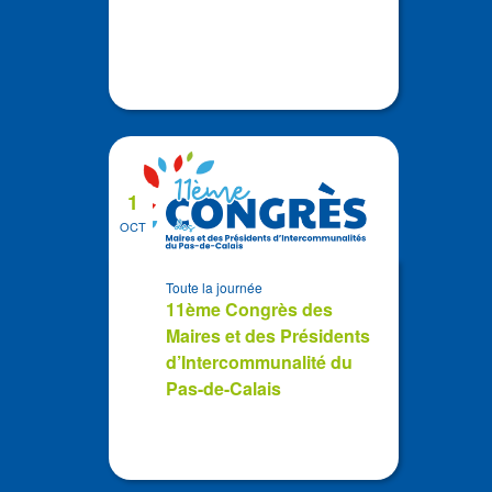
1
OCT
Toute la journée
11ème Congrès des
Maires et des Présidents
d’Intercommunalité du
Pas-de-Calais