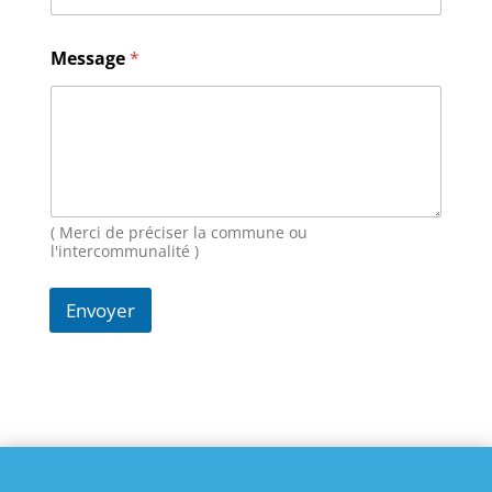
i
l
N
Message
*
o
m
M
e
s
s
a
g
( Merci de préciser la commune ou
e
l'intercommunalité )
Envoyer