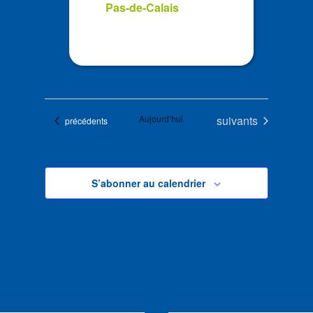
Pas-de-Calais
Évènements
Aujourd’hui
suivants
Évènements
précédents
S’abonner au calendrier