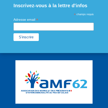
Inscrivez-vous à la lettre d'infos
*
champs requis
*
Adresse email