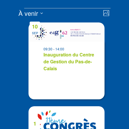
Évènements
Navigat
Navigat
À venir
Photo
de
par
Sélectionnez
vues
List
consult
10
la
Évènem
of
SEP
date
events
in
09:30
-
14:00
Photo
Inauguration du Centre
de Gestion du Pas-de-
View
Calais
1