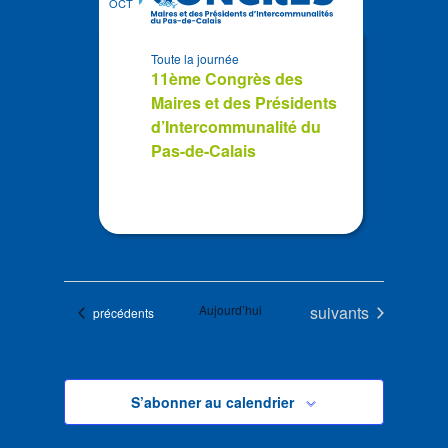
OCT
Toute la journée
11ème Congrès des
Maires et des Présidents
d’Intercommunalité du
Pas-de-Calais
Évènements
Aujourd’hui
suivants
Évènements
précédents
S’abonner au calendrier