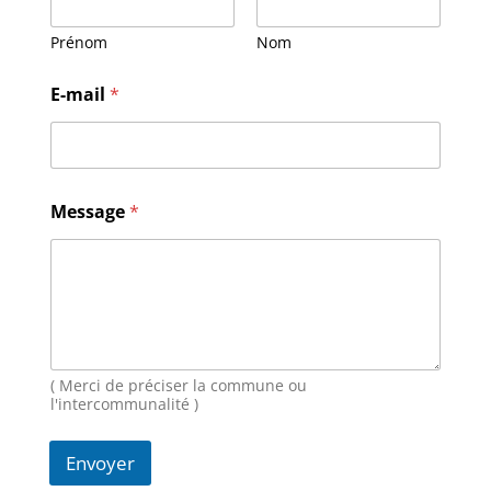
Prénom
Nom
E-mail
*
E
Message
*
-
m
a
i
l
M
e
s
s
( Merci de préciser la commune ou
a
l'intercommunalité )
g
e
Envoyer
N
o