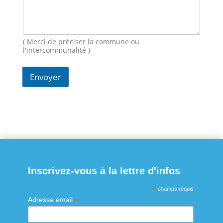
-
m
a
i
( Merci de préciser la commune ou
l
l'intercommunalité )
Envoyer
Inscrivez-vous à la lettre d'infos
*
champs requis
*
Adresse email