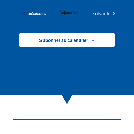
Évènements
Aujourd’hui
suivants
Évènements
précédents
S’abonner au calendrier