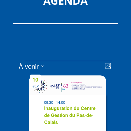
AGENDA
Évènements
Navigat
Navigat
À venir
Photo
de
par
Sélectionnez
vues
List
consult
10
la
Évènem
of
SEP
date
events
in
09:30
-
14:00
Photo
Inauguration du Centre
de Gestion du Pas-de-
View
Calais