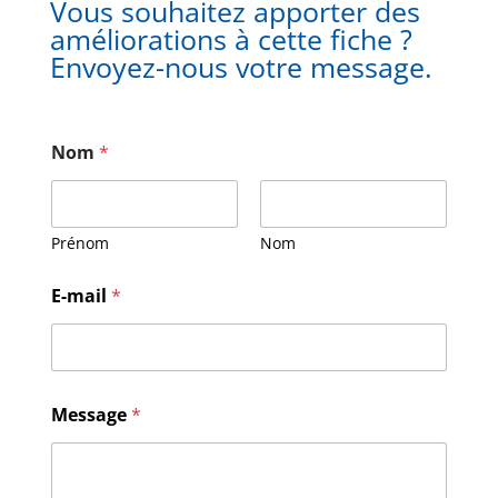
Vous souhaitez apporter des
améliorations à cette fiche ?
Envoyez-nous votre message.
Nom
*
Prénom
Nom
M
E-mail
*
e
s
s
a
g
e
Message
*
N
o
m
E