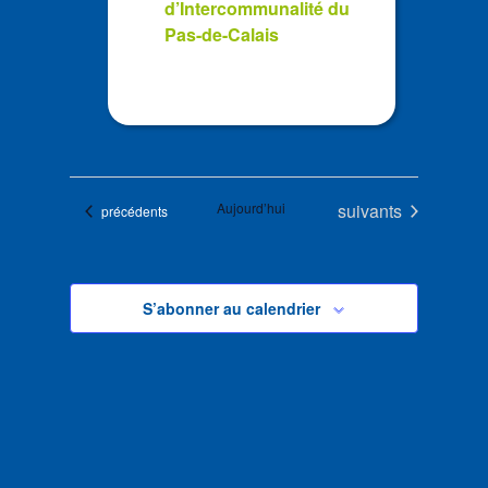
d’Intercommunalité du
Pas-de-Calais
Évènements
Aujourd’hui
suivants
Évènements
précédents
S’abonner au calendrier