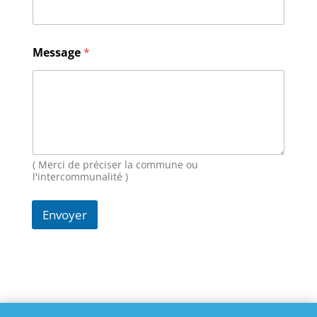
M
Message
*
e
s
s
a
g
e
E
-
m
( Merci de préciser la commune ou
a
l'intercommunalité )
i
l
Envoyer
N
o
m