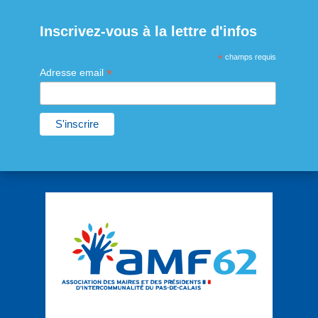
Inscrivez-vous à la lettre d'infos
*
champs requis
*
Adresse email