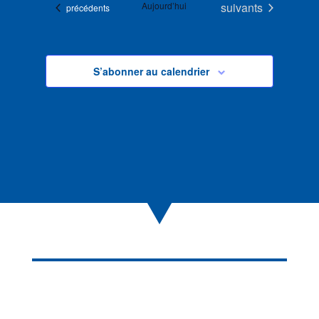
Évènements
Aujourd’hui
suivants
Évènements
précédents
S’abonner au calendrier