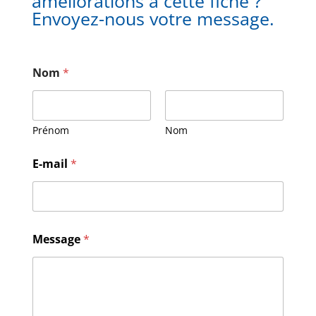
améliorations à cette fiche ?
Envoyez-nous votre message.
Nom
*
Prénom
Nom
N
E-mail
*
o
m
M
e
s
s
Message
*
a
g
e
E
-
m