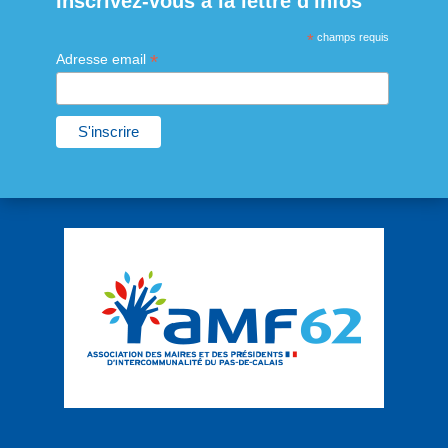
Inscrivez-vous à la lettre d'infos
*
champs requis
*
Adresse email