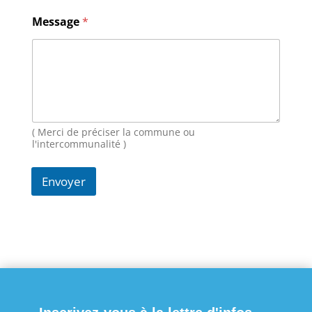
g
e
Message
*
N
o
m
E
-
m
a
i
( Merci de préciser la commune ou
l
l'intercommunalité )
Envoyer