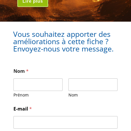
Lire plus
Vous souhaitez apporter des
améliorations à cette fiche ?
Envoyez-nous votre message.
Nom
*
Prénom
Nom
M
E-mail
*
e
s
s
a