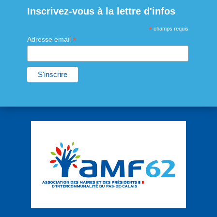
Inscrivez-vous à la lettre d'infos
*
champs requis
*
Adresse email