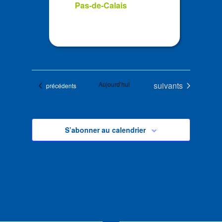
Pas-de-Calais
Évènements
Aujourd’hui
suivants
Évènements
précédents
S’abonner au calendrier