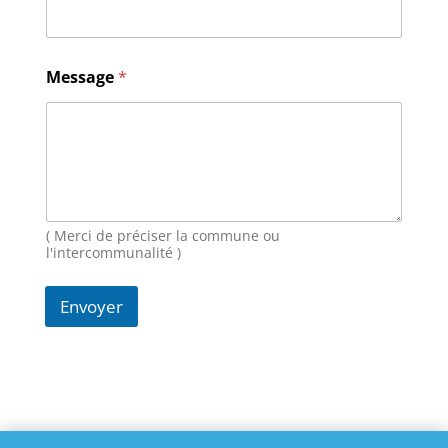
M
e
s
s
Message
*
a
g
e
E
-
m
a
i
( Merci de préciser la commune ou
l
l'intercommunalité )
Envoyer