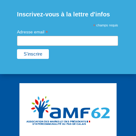
Inscrivez-vous à la lettre d'infos
*
champs requis
*
Adresse email