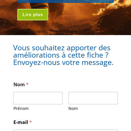
Lire plus
Vous souhaitez apporter des
améliorations à cette fiche ?
Envoyez-nous votre message.
Nom
*
Prénom
Nom
N
E-mail
*
o
m