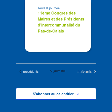
Toute la journée
11ème Congrès des
Maires et des Présidents
d’Intercommunalité du
Pas-de-Calais
Évènements
Aujourd’hui
suivants
Évènements
précédents
S’abonner au calendrier