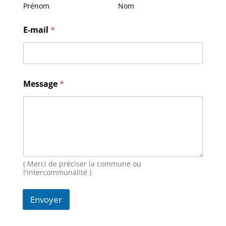
Prénom
Nom
E-mail
*
N
Message
*
o
m
E
-
m
a
i
l
M
( Merci de préciser la commune ou
e
l'intercommunalité )
s
s
Envoyer
a
g
e