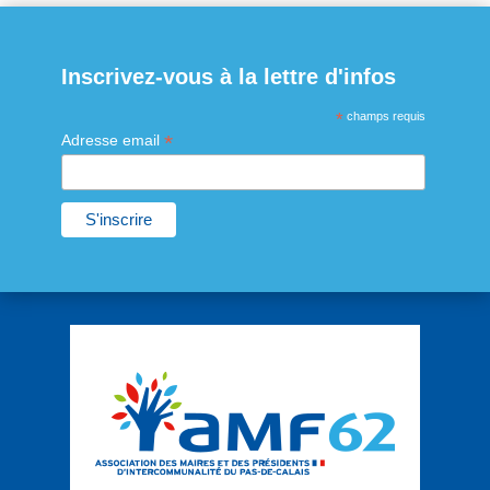
Inscrivez-vous à la lettre d'infos
*
champs requis
*
Adresse email