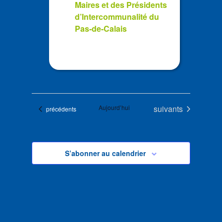
Maires et des Présidents
d’Intercommunalité du
Pas-de-Calais
Évènements
Aujourd’hui
suivants
Évènements
précédents
S’abonner au calendrier