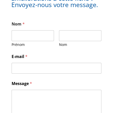
Envoyez-nous votre message.
Nom
*
Prénom
Nom
M
E-mail
*
e
s
s
a
g
e
Message
*
E
-
m
a
i
l