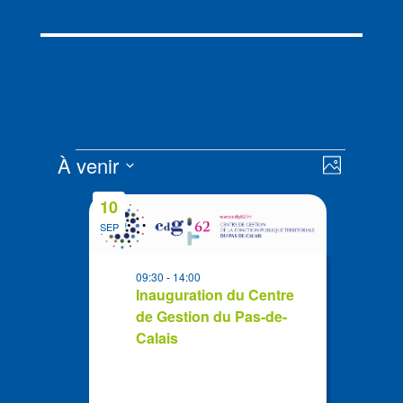
Évènements
Navigat
Navigat
À venir
Photo
de
par
Sélectionnez
vues
List
consult
10
la
Évènem
of
SEP
date
events
in
09:30
-
14:00
Photo
Inauguration du Centre
de Gestion du Pas-de-
View
Calais