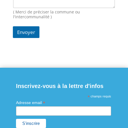
N
o
( Merci de préciser la commune ou
m
l'intercommunalité )
Envoyer
Inscrivez-vous à la lettre d'infos
*
champs requis
*
Adresse email