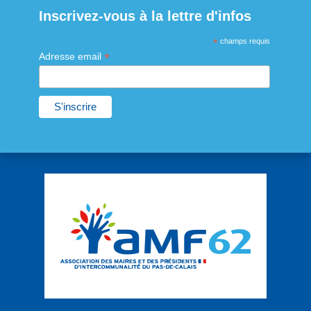
Inscrivez-vous à la lettre d'infos
*
champs requis
*
Adresse email