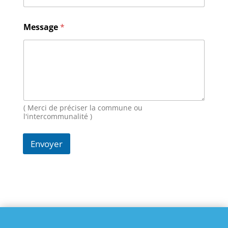
M
Message
*
e
s
s
a
g
e
N
o
m
( Merci de préciser la commune ou
E
l'intercommunalité )
-
m
Envoyer
a
i
l