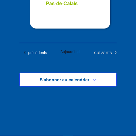
Pas-de-Calais
Évènements
Aujourd’hui
suivants
Évènements
précédents
S’abonner au calendrier