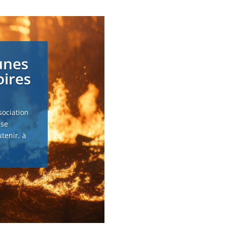
unes
oires
sociation
 se
tenir, à