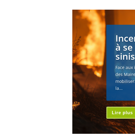
Ince
à se
sini
Face aux 
des Maire
mobiliser
la...
Lire plus