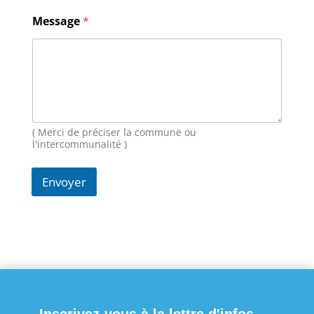
N
Message
*
o
m
E
-
m
a
i
l
M
( Merci de préciser la commune ou
e
l'intercommunalité )
s
s
Envoyer
a
g
e