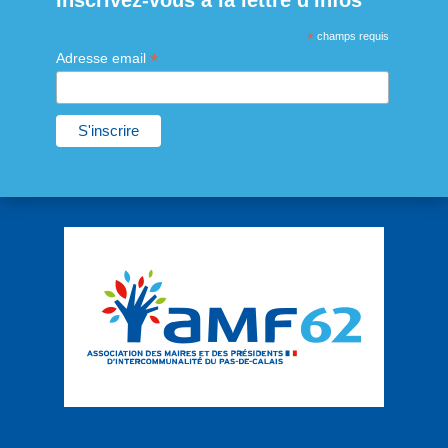
Inscrivez-vous à la lettre d'infos
*
champs requis
*
Adresse email