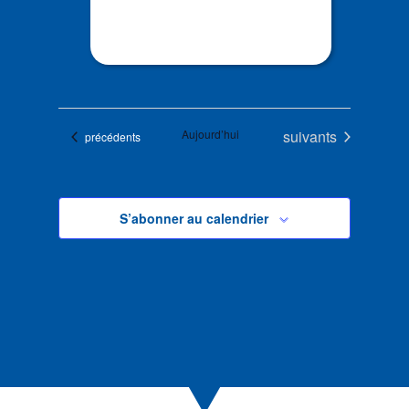
Évènements
Aujourd’hui
suivants
Évènements
précédents
S’abonner au calendrier