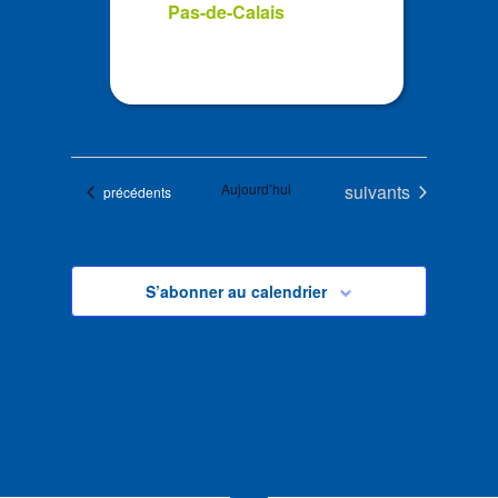
Pas-de-Calais
Évènements
Aujourd’hui
suivants
Évènements
précédents
S’abonner au calendrier