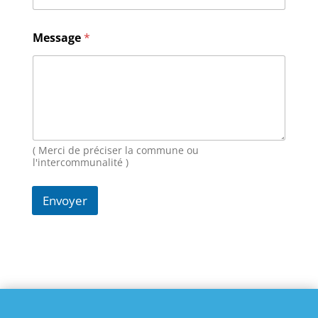
N
Message
*
o
m
M
e
s
s
a
g
e
( Merci de préciser la commune ou
E
l'intercommunalité )
-
m
Envoyer
a
i
l