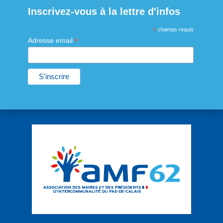
Inscrivez-vous à la lettre d'infos
*
champs requis
*
Adresse email