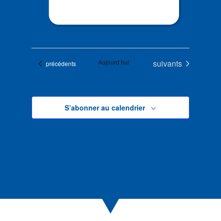
Évènements
Aujourd’hui
suivants
Évènements
précédents
S’abonner au calendrier