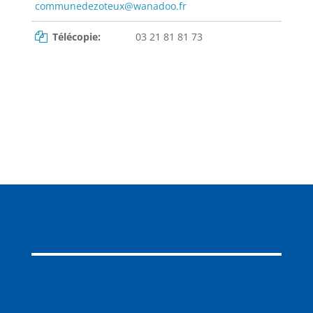
communedezoteux@wanadoo.fr
Télécopie:
03 21 81 81 73