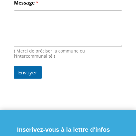
Message
*
o
m
M
e
s
s
a
g
e
( Merci de préciser la commune ou
E
l'intercommunalité )
-
m
Envoyer
a
i
l
Inscrivez-vous à la lettre d'infos