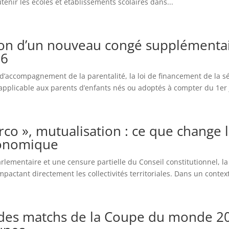
tenir les écoles et établissements scolaires dans...
tion d’un nouveau congé supplémentai
26
d’accompagnement de la parentalité, la loi de financement de la sé
plicable aux parents d’enfants nés ou adoptés à compter du 1er j
co », mutualisation : ce que change l
économique
lementaire et une censure partielle du Conseil constitutionnel, la l
actant directement les collectivités territoriales. Dans un context
des matchs de la Coupe du monde 202