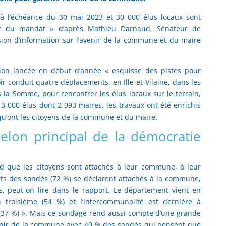
à l’échéance du 30 mai 2023 et 30 000 élus locaux sont
ut du mandat » d’après Mathieu Darnaud, Sénateur de
sion d’information sur l’avenir de la commune et du maire
sion lancée en début d’année « esquisse des pistes pour
ir conduit quatre déplacements, en Ille-et-Vilaine, dans les
la Somme, pour rencontrer les élus locaux sur le terrain,
 3 000 élus dont 2 093 maires, les travaux ont été enrichis
qu’ont les citoyens de la commune et du maire.
lon principal de la démocratie
d que les citoyens sont attachés à leur commune, à leur
arts des sondés (72 %) se déclarent attachés à la commune,
és, peut-on lire dans le rapport. Le département vient en
troisième (54 %) et l’intercommunalité est dernière à
 (37 %) ». Mais ce sondage rend aussi compte d’une grande
venir de la commune avec 40 % des sondés qui pensent que