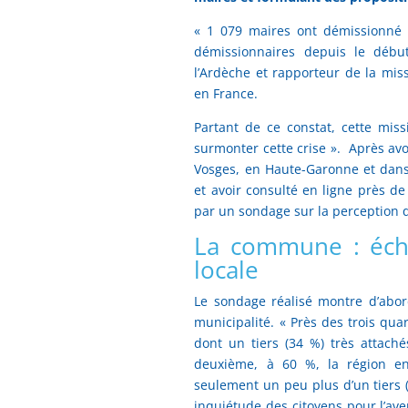
« 1 079 maires ont démissionné 
démissionnaires depuis le déb
l’Ardèche et rapporteur de la mis
en France.
Partant de ce constat, cette mis
surmonter cette crise ». Après avo
Vosges, en Haute-Garonne et dans 
et avoir consulté en ligne près de
par un sondage sur la perception 
La commune : éche
locale
Le sondage réalisé montre d’abor
municipalité. « Près des trois qu
dont un tiers (34 %) très attach
deuxième, à 60 %, la région en 
seulement un peu plus d’un tiers
inquiétude des citoyens pour l’a