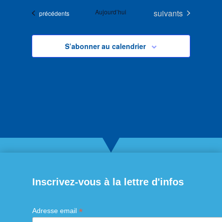
Évènements
Aujourd’hui
suivants
Évènements
précédents
S’abonner au calendrier
Inscrivez-vous à la lettre d'infos
*
Adresse email