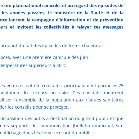
 du plan national canicule, et au regard des épisodes de
s les années passées, le ministère de la Santé et de la
ance lancent la campagne d’information et de prévention
eurs et invitent les collectivités à relayer ces messages
marquant du fait des épisodes de fortes chaleurs :
coces, avec une première canicule dès juin ;
 températures supérieurs à 40°C ;
ès en excès ont été constatés, principalement parmi les 75
mentation du recours au soin. Ces constats montrent
biliser l’ensemble de la population aux risques sanitaires
eler les conseils pour se protéger.
isposition des outils à destination du grand public et que
rents supports de communication (bulletin municipal, site
n affichage dans les lieux recevant du public :