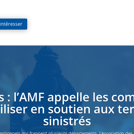
 intéresser
s : l’AMF appelle les c
liser en soutien aux ter
sinistrés
eptionnels qui frappent plusieurs départements, l'Association des