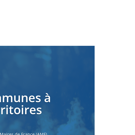
ommunes à
ritoires
 Maires de France (AMF)