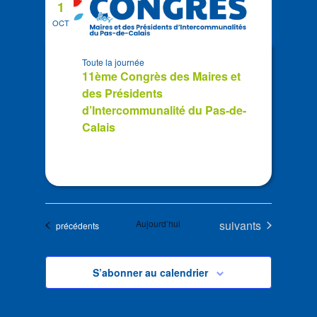
1
OCT
Toute la journée
11ème Congrès des Maires et
des Présidents
d’Intercommunalité du Pas-de-
Calais
Évènements
Aujourd’hui
suivants
Évènements
précédents
S’abonner au calendrier