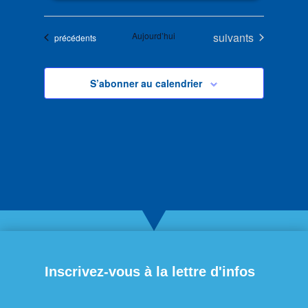
Évènements
Aujourd’hui
suivants
Évènements
précédents
S’abonner au calendrier
Inscrivez-vous à la lettre d'infos