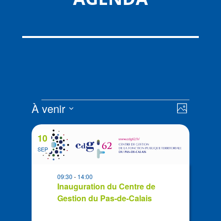
Évènements
Navigat
Navigat
À venir
Photo
de
par
Sélectionnez
vues
List
consult
la
Évènem
10
of
date
SEP
events
in
09:30
-
14:00
Photo
Inauguration du Centre de
View
Gestion du Pas-de-Calais