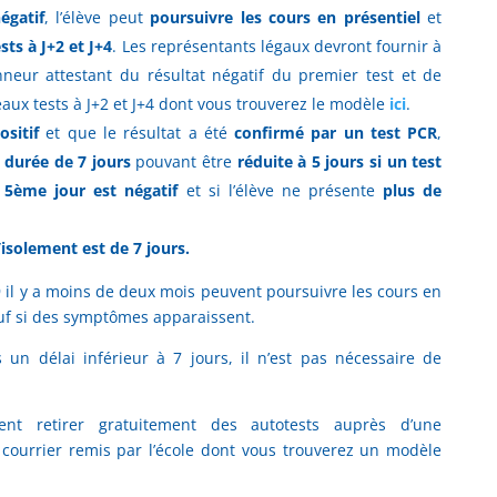
égatif
, l’élève peut
poursuivre les cours en présentiel
et
ts à J+2 et J+4
. Les représentants légaux devront fournir à
onneur attestant du résultat négatif du premier test et de
aux tests à J+2 et J+4 dont vous trouverez le modèle
ici
.
ositif
et que le résultat a été
confirmé par un test PCR
,
 durée de 7 jours
pouvant être
réduite à 5 jours si un test
 5ème jour est négatif
et si l’élève ne présente
plus de
l’isolement est de 7 jours.
9 il y a moins de deux mois peuvent poursuivre les cours en
sauf si des symptômes apparaissent.
un délai inférieur à 7 jours, il n’est pas nécessaire de
ent retirer gratuitement des autotests auprès d’une
 courrier remis par l’école dont vous trouverez un modèle