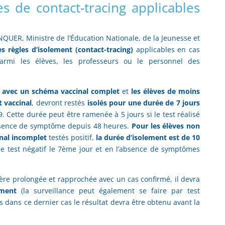
es de contact-tracing applicables
NQUER, Ministre de l’Éducation Nationale, de la Jeunesse et
es règles d’isolement (contact-tracing)
applicables en cas
armi les élèves, les professeurs ou le personnel des
us avec un schéma vaccinal complet
et
les élèves de moins
t vaccinal
, devront restés
isolés pour une durée de 7 jours
19. Cette durée peut être ramenée à 5 jours si le test réalisé
absence de symptôme depuis 48 heures.
Pour les élèves non
nal incomplet
testés positif,
la durée d’isolement est de 10
 test négatif le 7ème jour et en l’absence de symptômes
ère prolongée et rapprochée avec un cas confirmé, il devra
ement
(la surveillance peut également se faire par test
s dans ce dernier cas le résultat devra être obtenu avant la