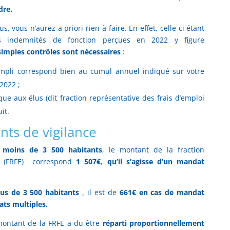
dre.
, vous n’aurez a priori rien à faire. En effet, celle-ci étant
s indemnités de fonction perçues en 2022 y figure
simples contrôles sont nécessaires
:
empli correspond bien au cumul annuel indiqué sur votre
2022 ;
que aux élus (dit fraction représentative des frais d’emploi
it.
nts de vigilance
moins de 3 500 habitants
, le montant de la fraction
oi (FRFE) correspond
1 507€
,
qu’il s’agisse d’un mandat
lus de 3 500 habitants
, il est de
661€ en cas de mandat
ts multiples.
montant de la FRFE a du être
réparti proportionnellement