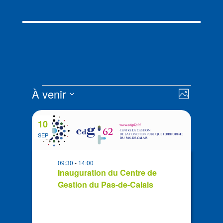
Évènements
Navigat
Navigat
À venir
Photo
de
par
Sélectionnez
vues
List
consult
la
Évènem
10
of
date
SEP
events
in
09:30
-
14:00
Photo
Inauguration du Centre de
View
Gestion du Pas-de-Calais