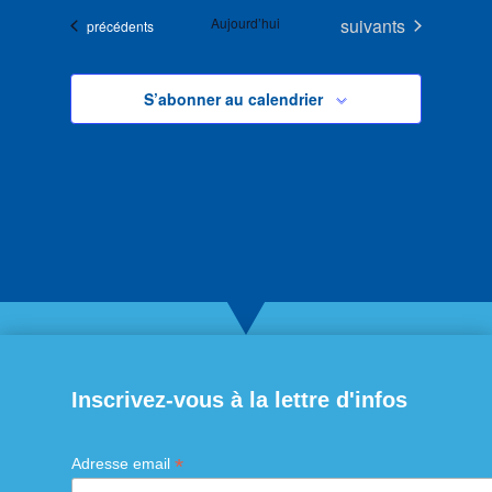
Évènements
Aujourd’hui
suivants
Évènements
précédents
S’abonner au calendrier
Inscrivez-vous à la lettre d'infos
*
Adresse email