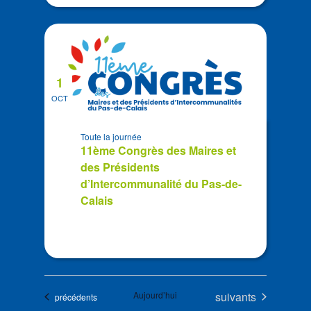
1
OCT
Toute la journée
11ème Congrès des Maires et
des Présidents
d’Intercommunalité du Pas-de-
Calais
Évènements
Aujourd’hui
suivants
Évènements
précédents