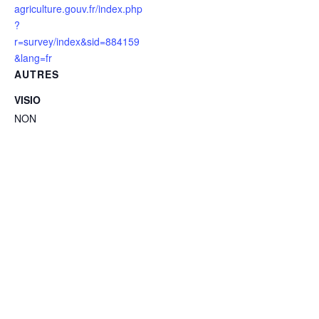
agriculture.gouv.fr/index.php
?
r=survey/index&sid=884159
&lang=fr
AUTRES
VISIO
NON